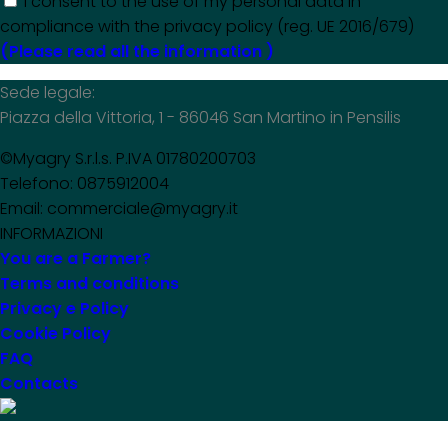
I consent to the use of my personal data in
compliance with the privacy policy (reg. UE 2016/679)
(Please read all the information )
Sede legale:
Piazza della Vittoria, 1 - 86046 San Martino in Pensilis
©Myagry S.r.l.s. P.IVA 01780200703
Telefono: 0875912004
Email: commerciale@myagry.it
INFORMAZIONI
You are a Farmer?
Terms and conditions
Privacy e Policy
Cookie Policy
FAQ
Contacts